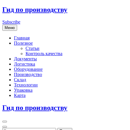
Перейти
Гид по производству
к
содержимому
Subscribe
Меню
Главная
Полезное
Статьи
Контроль качества
Документы
Логистика
Оборудование
Производство
Склад
Технологии
Упаковка
Карта
Гид по производству