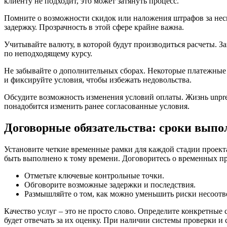
клиенту не подходит, это может затянуть процесс.
Помните о возможности скидок или наложения штрафов за нес
задержку. Прозрачность в этой сфере крайне важна.
Учитывайте валюту, в которой будут производиться расчеты. З
по неподходящему курсу.
Не забывайте о дополнительных сборах. Некоторые платежные с
и фиксируйте условия, чтобы избежать недовольства.
Обсудите возможность изменения условий оплаты. Жизнь unpredi
понадобится изменить ранее согласованные условия.
Договорные обязательства: сроки выпол
Установите четкие временные рамки для каждой стадии проекта
быть выполнено к тому времени. Договоритесь о временных пр
Отметьте ключевые контрольные точки.
Обговорите возможные задержки и последствия.
Размышляйте о том, как можно уменьшить риски несоотве
Качество услуг – это не просто слово. Определите конкретные 
будет отвечать за их оценку. При наличии системы проверки и 