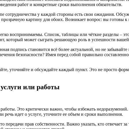
ведения работ и конкретные сроки выполнения обязательств.
пе сотрудничества у каждой стороны есть свои ожидания. Обсужд
ть прозрачную картину для обоих. Возникает вопрос: вы готовы
легко воспринимаемы. Список, таблицы или чёткие разделы – э
нт, который может сыграть решающую роль в успешности вашей
нная подпись становится всё более актуальной, но не забывайт
ечения безопасности? Имея перед собой правильно составленное
тайте, уточняйте и обсуждайте каждый пункт. Это не просто фор
 услуги или работы
ли работы. Это критически важно, чтобы избежать недоразумений
ли речь идет о услуге, уточните ее объем и сроки выполнения.
то передачи прав собственности. Важно указать, кто отвечает з