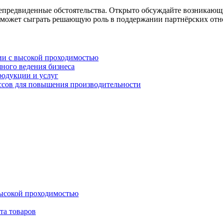
непредвиденные обстоятельства. Открыто обсуждайте возникающ
се может сыграть решающую роль в поддержании партнёрских от
рии с высокой проходимостью
ного ведения бизнеса
родукции и услуг
ссов для повышения производительности
высокой проходимостью
та товаров