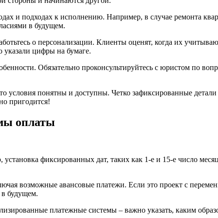
ной стороны и начинаются другой.
методах и подходах к исполнению. Например, в случае ремонта к
гласиями в будущем.
ботьтесь о персонализации. Клиенты оценят, когда их учитывают
о указали цифры на бумаге.
особенности. Обязательно проконсультируйтесь с юристом по во
, что условия понятны и доступны. Четко зафиксированные дета
но пригодится!
рмы оплаты
 установка фиксированных дат, таких как 1-е и 15-е число меся
ключая возможные авансовые платежи. Если это проект с перем
 в будущем.
лизированные платежные системы – важно указать, каким образ