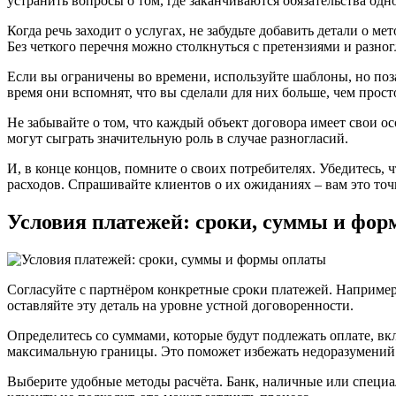
устранить вопросы о том, где заканчиваются обязательства од
Когда речь заходит о услугах, не забудьте добавить детали о 
Без четкого перечня можно столкнуться с претензиями и разно
Если вы ограничены во времени, используйте шаблоны, но поза
время они вспомнят, что вы сделали для них больше, чем прост
Не забывайте о том, что каждый объект договора имеет свои 
могут сыграть значительную роль в случае разногласий.
И, в конце концов, помните о своих потребителях. Убедитесь
расходов. Спрашивайте клиентов о их ожиданиях – вам это точ
Условия платежей: сроки, суммы и фо
Согласуйте с партнёром конкретные сроки платежей. Например,
оставляйте эту деталь на уровне устной договоренности.
Определитесь со суммами, которые будут подлежать оплате, в
максимальную границы. Это поможет избежать недоразумений
Выберите удобные методы расчёта. Банк, наличные или специа