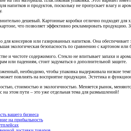
ие на тип материала. Пластиковая упаковка. Этот вариант имее
я напитков и продуктов, поскольку не пропускает влагу и арома
у.
равнительно дешевый. Картонные коробки отлично подходят для х
картоне, что позволяет эффективно рекламировать продукцию. З
о для консервов или газированных напитков. Она обеспечивает з
еньшая экологическая безопасность по сравнению с картоном или
честве и чистоте содержимого. Стекло не впитывает запахи и аром
арам или падениям, стоит задуматься о дополнительной защите.
оженный, необходимо, чтобы упаковка выдерживала низкие темп
о может повлиять на восприятие продукции. Эстетика и функцио
остью, стоимостью и экологичностью. Меняется рынок, меняются
 на этом пути – это уже отдельная тема для размышлений!
сть вашего бизнеса
яние на прибыльность
етплейсах
твенной доставки товаров