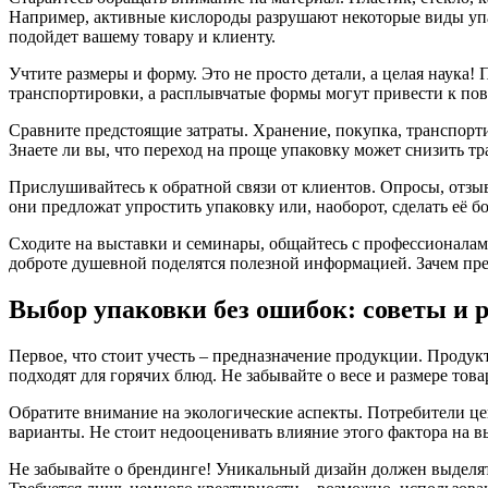
Например, активные кислороды разрушают некоторые виды упак
подойдет вашему товару и клиенту.
Учтите размеры и форму. Это не просто детали, а целая наука!
транспортировки, а расплывчатые формы могут привести к пов
Сравните предстоящие затраты. Хранение, покупка, транспорти
Знаете ли вы, что переход на проще упаковку может снизить тр
Прислушивайтесь к обратной связи от клиентов. Опросы, отзы
они предложат упростить упаковку или, наоборот, сделать её б
Сходите на выставки и семинары, общайтесь с профессионалами
доброте душевной поделятся полезной информацией. Зачем прен
Выбор упаковки без ошибок: советы и 
Первое, что стоит учесть – предназначение продукции. Проду
подходят для горячих блюд. Не забывайте о весе и размере това
Обратите внимание на экологические аспекты. Потребители ц
варианты. Не стоит недооценивать влияние этого фактора на в
Не забывайте о брендинге! Уникальный дизайн должен выделят