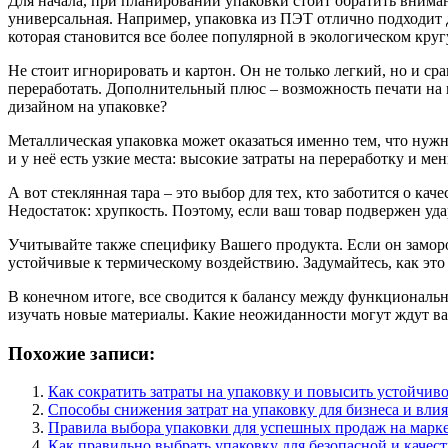
Для начала, при планировании упаковки стоит обратить вниман
универсальная. Например, упаковка из ПЭТ отлично подходит дл
которая становится все более популярной в экологическом круг
Не стоит игнорировать и картон. Он не только легкий, но и с
переработать. Дополнительный плюс – возможность печати на 
дизайном на упаковке?
Металлическая упаковка может оказаться именно тем, что нужн
и у неё есть узкие места: высокие затраты на переработку и м
А вот стеклянная тара – это выбор для тех, кто заботится о ка
Недостаток: хрупкость. Поэтому, если ваш товар подвержен уд
Учитывайте также специфику Вашего продукта. Если он замор
устойчивые к термическому воздействию. Задумайтесь, как эт
В конечном итоге, все сводится к балансу между функциональн
изучать новые материалы. Какие неожиданности могут ждут вас
Похожие записи:
Как сократить затраты на упаковку и повысить устойчиво
Способы снижения затрат на упаковку для бизнеса и вли
Правила выбора упаковки для успешных продаж на марк
Как правильно выбрать упаковку для безопасной и качес