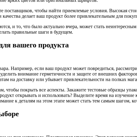
ание ярких цветов или оригинальных шрифтов.
е поставщиков, чтобы найти приемлемые условия. Высокая стоим
и качества делает ваш продукт более привлекательным для покуп
тся, и то, что было актуально вчера, может стать неинтересным
делать правильные шаги в будущем.
для вашего продукта
вара. Например, если ваш продукт может повредиться, рассмот
т уделить внимание герметичности и защите от внешних факторо
там на доставку или убывает привлекательности на полках мага
, чтобы покрыть все аспекты. Закажите тестовые образцы упаков
 продукт открывать и использовать? Выделите время на изучение
ание к деталям на этом этапе может стать тем самым шагом, ко
выборе