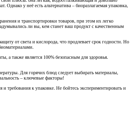
т свои плюсы: она легкая, водоотталкивающая и довольно
т. Однако у неё есть альтернатива – биоразлагаемая упаковка,
ранения и транспортировки товаров, при этом их легко
адумывались ли вы, кем станет ваш продукт с качественным
ащиту от света и кислорода, что продлевает срок годности. Но
 биоматериалами.
аты, а также является 100% безопасным для здоровья.
ературы. Для горячих блюд следует выбирать материалы,
нальность – ключевые факторы!
 и требования к упаковке. Не бойтесь экспериментировать и