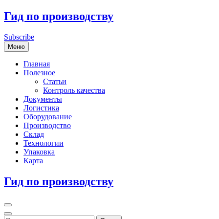
Перейти
Гид по производству
к
содержимому
Subscribe
Меню
Главная
Полезное
Статьи
Контроль качества
Документы
Логистика
Оборудование
Производство
Склад
Технологии
Упаковка
Карта
Гид по производству