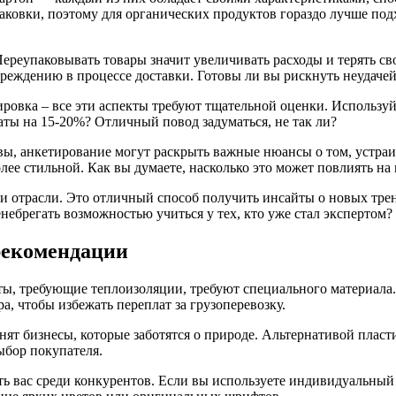
овки, поэтому для органических продуктов гораздо лучше подх
 Переупаковывать товары значит увеличивать расходы и терять с
реждению в процессе доставки. Готовы ли вы рискнуть неудачей 
ровка – все эти аспекты требуют тщательной оценки. Используйт
аты на 15-20%? Отличный повод задуматься, не так ли?
вы, анкетирование могут раскрыть важные нюансы о том, устраи
олее стильной. Как вы думаете, насколько это может повлиять н
 отрасли. Это отличный способ получить инсайты о новых тренд
ебрегать возможностью учиться у тех, кто уже стал экспертом?
рекомендации
кты, требующие теплоизоляции, требуют специального материала
ра, чтобы избежать переплат за грузоперевозку.
енят бизнесы, которые заботятся о природе. Альтернативой пл
ыбор покупателя.
ь вас среди конкурентов. Если вы используете индивидуальный 