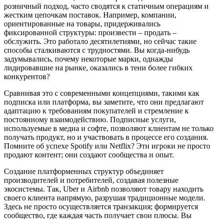
розничный подход, часто сводятся к статичным операциям и
жестким цепочкам поставок. Например, компании,
ориентированные на товары, придерживались
фиксированной структуры: произвести – продать –
обслужить. Это работало десятилетиями, но сейчас такие
способы сталкиваются с трудностями. Вы когда-нибудь
задумывались, почему некоторые марки, однажды
лидировавшие на рынке, оказались в тени более гибких
конкурентов?
Сравнивая это с современными концепциями, такими как
подписка или платформа, вы заметите, что они предлагают
адаптацию к требованиям покупателей и стремление к
постоянному взаимодействию. Подписные услуги,
используемые в медиа и софте, позволяют клиентам не только
получать продукт, но и участвовать в процессе его создания.
Помните об успехе Spotify или Netflix? Эти игроки не просто
продают контент; они создают сообщества и опыт.
Создание платформенных структур объединяет
производителей и потребителей, создавая полезные
экосистемы. Так, Uber и Airbnb позволяют товару находить
своего клиента напрямую, разрушая традиционные модели.
Здесь не просто осуществляется транзакция; формируется
сообщество, где каждая часть получает свои плюсы. Вы